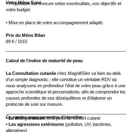
Votre Méno Suivi
• Proposition sur-mesure selon vosrésultats, vos objectifs et
votre budget.
• Mise en place de votre accompagnement adapté.
Prix du Méno Bilan
89 € / 1h15
Calcul de l’indice de maturité de peau
La Consultation cutanée
chez MagnifiSlim va bien au-delà
d’un simple diagnostic : elle constitue un véritable RDV où
nous analysons en profondeur l’état de votre peau grâce à une
approche scientifique et personnalisée, afin de comprendre les
causes profondes de ses déséquilibres et d’élaborer un
protocole de soin sur mesure.
Ce rendez-vous permettra d’identifier
• La déshydratation
et la perte de confort cutané
• Les agressions extérieures
(pollution, UV, bactéries,
allergènes)