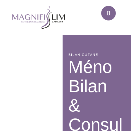
BILAN CUTANÉ
Méno
Bilan
&
Consul