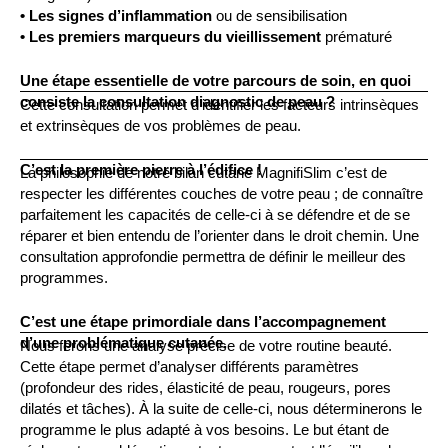
• Les signes d’inflammation
ou de sensibilisation
• Les premiers marqueurs du vieillissement
prématuré
Une étape essentielle de votre parcours de soin, en quoi
consiste la consultation diagnostic de peau ?
Cette consultation permet d’identifier les facteurs intrinsèques
et extrinsèques de vos problèmes de peau.
C’est la première pierre à l’édifice !
La philosophie de notre bilan cutané MagnifiSlim c’est de
respecter les différentes couches de votre peau ; de connaître
parfaitement les capacités de celle-ci à se défendre et de se
réparer et bien entendu de l’orienter dans le droit chemin. Une
consultation approfondie permettra de définir le meilleur des
programmes.
C’est une étape primordiale dans l’accompagnement
d’une problématique cutanée.
Nous ferons une analyse précise de votre routine beauté.
Cette étape permet d’analyser différents paramètres
(profondeur des rides, élasticité de peau, rougeurs, pores
dilatés et tâches). À la suite de celle-ci, nous déterminerons le
programme le plus adapté à vos besoins. Le but étant de